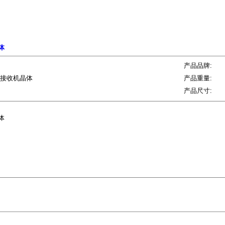
体
产品品牌:
A兼容接收机晶体
产品重量:
产品尺寸:
体