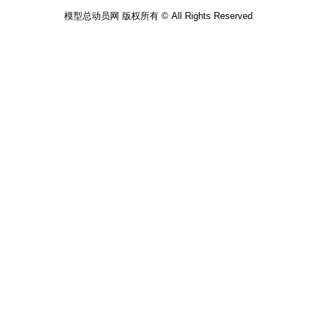
模型总动员网 版权所有 © All Rights Reserved