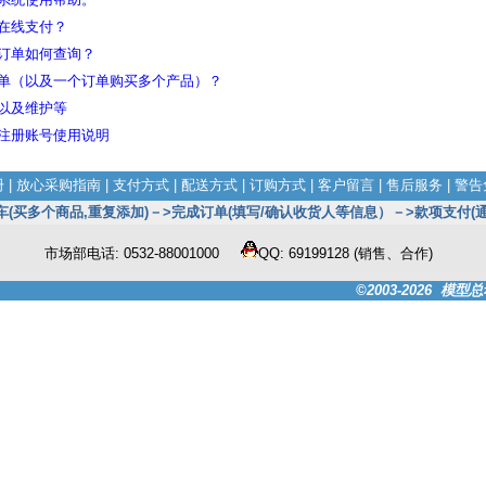
在线支付？
订单如何查询？
单（以及一个订单购买多个产品）？
以及维护等
注册账号使用说明
册
|
放心采购指南
|
支付方式
|
配送方式
|
订购方式
|
客户留言
|
售后服务
|
警告
买多个商品,重复添加)－>完成订单(填写/确认收货人等信息）－>款项支付(通
市场部电话: 0532-88001000
QQ: 69199128 (销售、合作)
©2003-2026
模型总