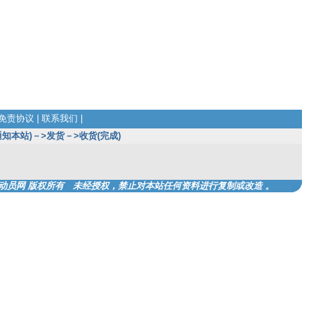
免责协议
|
联系我们
|
知本站)－>发货－>收货(完成)
动员网
版权所有 未经授权，禁止对本站任何资料进行复制或改造
。