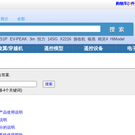
购物车(
0
件
简介
全部
3S1P
EV-PEAK
3m
恒力
14SG
X2216
接收机
银燕
精灵4
HiModel
旋翼/穿越机
遥控模型
遥控设备
电
答案.
最多4个关键词)
产品使用说明
说明
分的说明.
系统使用帮助。