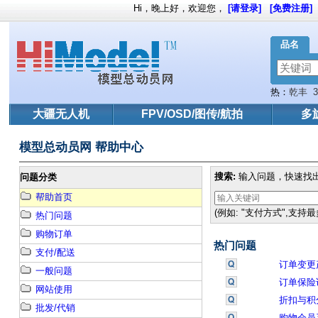
Hi，晚上好，欢迎您，
[请登录]
[免费注册]
品名
热：
乾丰
72MHz
大疆无人机
FPV/OSD/图传/航拍
多
模型总动员网 帮助中心
搜索:
输入问题，快速找出
问题分类
帮助首页
(例如: "支付方式",支持
热门问题
购物订单
热门问题
支付/配送
订单变更
一般问题
订单保险
网站使用
折扣与积
批发/代销
购物会员