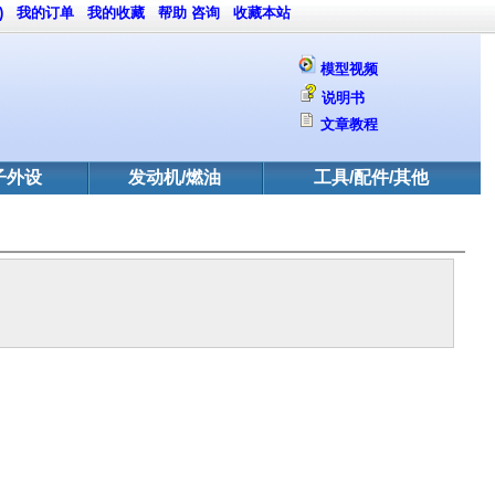
)
我的订单
我的收藏
帮助
咨询
收藏本站
模型视频
说明书
文章教程
子外设
发动机/燃油
工具/配件/其他