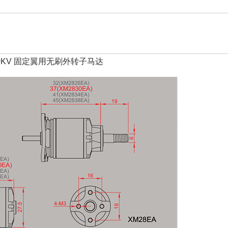
2
210KV 固定翼用无刷外转子马达