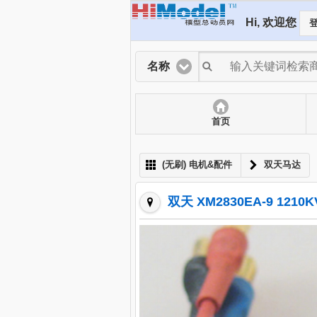
Hi, 欢迎您
登
名称
首页
(无刷) 电机&配件
双天马达
双天 XM2830EA-9 12