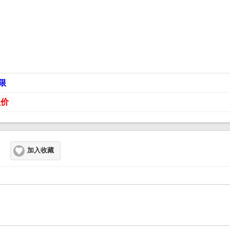
限
员价
加入收藏
5