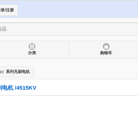
录/注册
分类
购物车
ao）系列无刷电机
电机 /4515KV