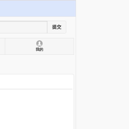
提交
我的