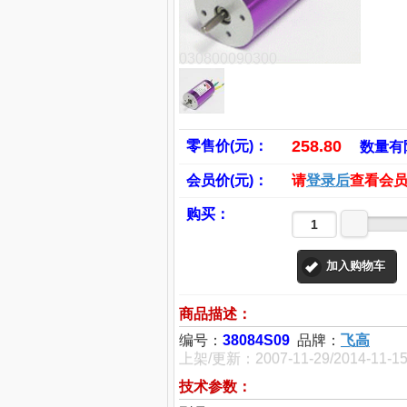
030800090300
258.80
零售价(元)：
数量有
会员价(元)：
请
登录后
查看会
购买：
加入购物车
商品描述：
编号：
38084S09
品牌：
飞高
上架/更新：2007-11-29/2014-11-1
技术参数：