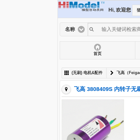
Hi, 欢迎您
登
名称
首页
(无刷) 电机&配件
飞高（Feig
飞高 3808409S 内转子无刷