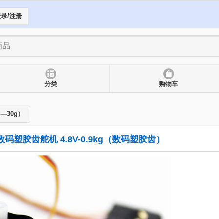
录/注册
分类
购物车
—30g）
.8g数码塑胶齿舵机 4.8V-0.9kg（数码塑胶齿）