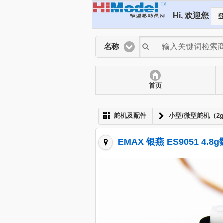
Hi, 欢迎您
登
名称
首页
舵机及配件
小型/微型舵机（2g
EMAX 银燕 ES9051 4