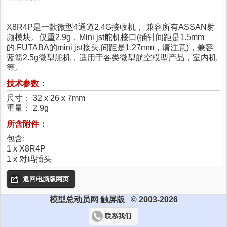
X8R4P是一款微型4通道2.4G接收机， 兼容所有ASSAN射
频模块。仅重2.9g，Mini jst舵机接口(插针间距是1.5mm
的.FUTABA的mini jst接头,间距是1.27mm，请注意)，兼容
蓝箭2.5g微型舵机，适用于各类微型航空模型产品，室内机
等。
技术参数：
尺寸： 32 x 26 x 7mm
重量： 2.9g
所含附件：
包含:
1 x X8R4P
1 x 对码插头
返回电脑版网页
模型总动员网 触屏版 © 2003-2026
联系我们