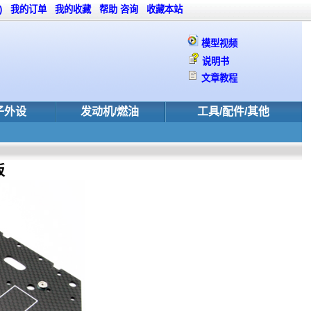
)
我的订单
我的收藏
帮助
咨询
收藏本站
模型视频
说明书
文章教程
子外设
发动机/燃油
工具/配件/其他
板