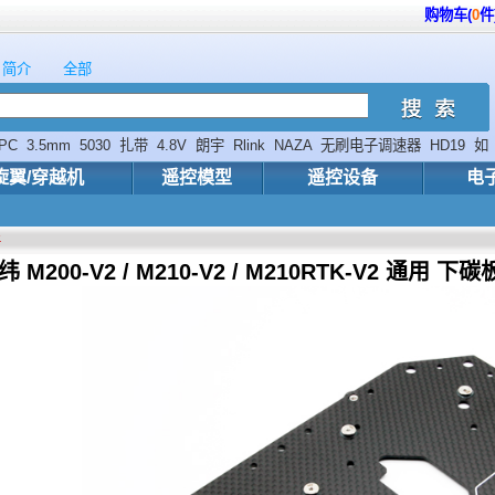
购物车(
0
件
简介
全部
PC
3.5mm
5030
扎带
4.8V
朗宇
Rlink
NAZA
无刷电子调速器
HD19
如
旋翼/穿越机
遥控模型
遥控设备
电
件
纬 M200-V2 / M210-V2 / M210RTK-V2 通用 下碳