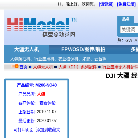
Hi，晚上好，欢迎您，
[请登录]
[免费注册]
品名
热：
GW
A
影
大疆无人机
FPV/OSD/图传/航拍
多
大疆航拍机、行业应用机、农业植保机、如影、云台等
首页
大疆无人机
大疆（DJI）系列配件
行业应用无人机配
DJI 大疆 经
产品编号: M200-NO49
产品品牌:
大疆
客户评论:
查看评论.
2019-11-07
上架日期:
2020-01-07
最后更新:
可打印页面
添加到收藏夹