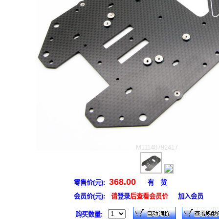
M11148792417
368.00
零售价(元):
有 货
会员价(元):
请
登录
后查看会员价
加入会员
购买数量: