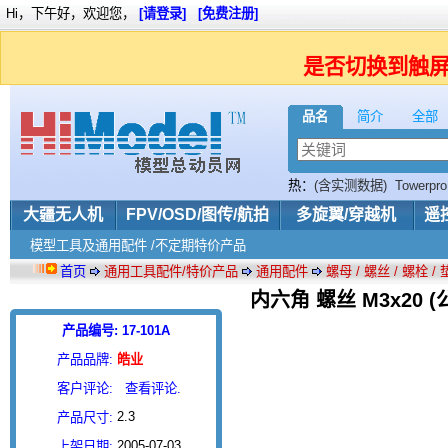
Hi，下午好，欢迎您，
[请登录]
[免费注册]
是否切换到触
品名
简介
全部
热：
(含实测数据)
Towerpro
榉木螺旋桨
2-3S
800KV
大疆无人机
FPV/OSD/图传/航拍
多旋翼/穿越机
遥
模型工具及通用配件 /不定期特价产品
首页
通用工具配件/特价产品
通用配件
螺母 / 螺丝 / 螺栓 /
内六角 螺丝 M3x20 
产品编号: 17-101A
产品品牌:
皓业
客户评论:
查看评论.
2.3
产品尺寸:
2005-07-03
上架日期: