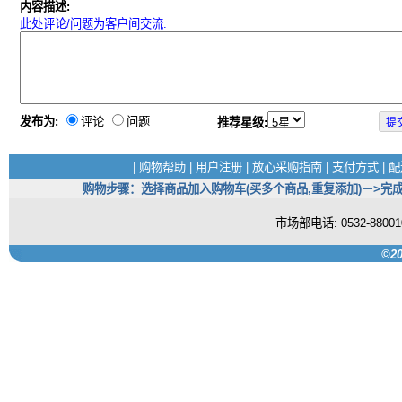
内容描述:
此处评论/问题为客户间交流.
发布为:
评论
问题
推荐星级:
|
购物帮助
|
用户注册
|
放心采购指南
|
支付方式
|
配
购物步骤：选择商品加入购物车(买多个商品,重复添加)－>完成
市场部电话: 0532-880
©20