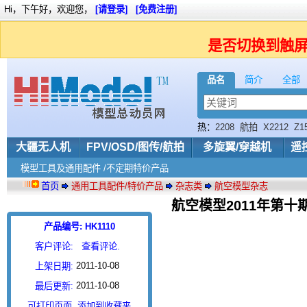
Hi，下午好，欢迎您，
[请登录]
[免费注册]
是否切换到触
品名
简介
全部
热：
2208
航拍
X2212
Z1
大疆无人机
FPV/OSD/图传/航拍
多旋翼/穿越机
遥
模型工具及通用配件 /不定期特价产品
首页
通用工具配件/特价产品
杂志类
航空模型杂志
航空模型2011年第十
产品编号: HK1110
客户评论:
查看评论.
2011-10-08
上架日期:
2011-10-08
最后更新:
可打印页面
添加到收藏夹