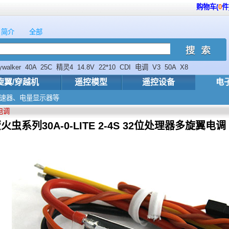
购物车(
0
件
简介
全部
ywalker
40A
25C
精灵4
14.8V
22*10
CDI
电调
V3
50A
X8
旋翼/穿越机
遥控模型
遥控设备
电
电子调速器、电量显示器等
刷电调
萤火虫系列30A-0-LITE 2-4S 32位处理器多旋翼电调