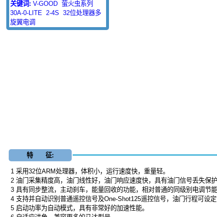
关键词:
V-GOOD
萤火虫系列
30A-0-LITE
2-4S
32位处理器多
旋翼电调
特 征:
1 采用32位ARM处理器，体积小，运行速度快，重量轻。
2 油门采集精度高，油门线性好，油门响应速度快，具有油门信号丢失保
3 具有同步整流，主动刹车，能量回收的功能，相对普通的同级别电调节能
4 支持并自动识别普通遥控信号及One-Shot125遥控信号，油门行程可
5 启动功率为自动模式，具有非常好的加速性能。