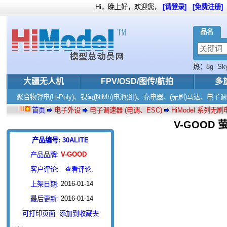
Hi，晚上好，欢迎您，
[请登录]
[免费注册]
品名
热：
8g
Sk
大疆无人机
FPV/OSD/图传/航拍
多
聚合物锂电(Li-Poly)、镍氢(NiMh)电池(组)、充电器、(无刷)马达、
首页
电子外设
电子调速器 (电调、ESC)
HiModel 系列无
V-GOOD 
产品编号: 30ALITE
V-GOOD
产品品牌:
客户评论:
查看评论.
2016-01-14
上架日期:
2016-01-14
最后更新:
可打印页面
添加到收藏夹