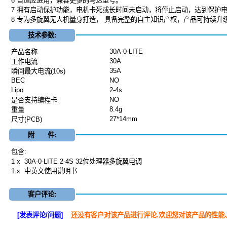
6 自适应进角，兼容更多的马达型号。
7 拥有启动保护功能，电机卡死或长时间未启动，将停止启动，达到保护
8 专为多旋翼无人机量身打造， 具备完整的自主知识产权，产品可持续升
技术参数:
30A-0-LITE
产品名称
30A
工作电流
35A
瞬间最大电流
(10s)
BEC
NO
Lipo
2-4s
NO
是否支持编程卡
:
8.4g
重量
27*14mm
尺寸
(PCB)
附 件:
包含:
1 x 30A-0-LITE 2-4S 32位处理器多旋翼电调
1 x 中英文使用说明书
客户评论:
[发表评论/问题]
还没有客户对该产品进行评论.欢迎您对该产品的性能