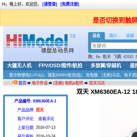
Hi，晚上好，欢迎您，
[请登录]
[免费注册]
是否切换到触
品名
简介
全部
热：
6s
乾丰
飞腾
iOSD
大疆无人机
FPV/OSD/图传/航拍
多旋翼/穿越机
遥
聚合物锂电(Li-Poly)、镍氢(NiMh)电池(组)、充电器、(无刷)马达、
首页
电子外设
(无刷) 电机&配件
双天马达
双天 XM6360EA-1
产品编号: XM6360EA-1
产品品牌:
双天
客户评论:
查看评论.
2016-07-13
上架日期:
2016-10-24
最后更新: