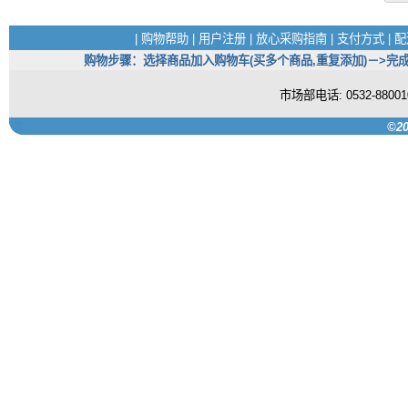
|
购物帮助
|
用户注册
|
放心采购指南
|
支付方式
|
配
购物步骤：选择商品加入购物车(买多个商品,重复添加)－>完成
市场部电话: 0532-880
©20