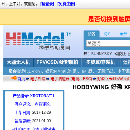
Hi，上午好，欢迎您，
[请登录]
[免费注册]
是否切换到触
品名
简介
全部
热：
SUNNYSKY
硅胶线
大疆无人机
FPV/OSD/图传/航拍
多旋翼/穿越机
遥
聚合物锂电(Li-Poly)、镍氢(NiMh)电池(组)、充电器、(无刷)马达、
首页
电子外设
电子调速器 (电调、ESC)
好盈（HobbyWin
HOBBYWING 好盈 XR
产品编号: XROTOR-VT1
客户评论:
查看评论.
2017-12-29
上架日期:
2021-01-09
最后更新:
可打印页面
添加到收藏夹