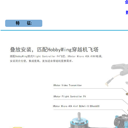
会
特 征: