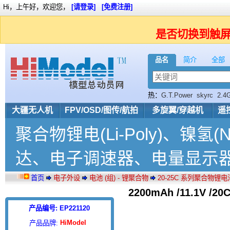
Hi，上午好，欢迎您，
[请登录]
[免费注册]
是否切换到触
品名
简介
全部
热：
G.T.Power
skyrc
2.4
大疆无人机
FPV/OSD/图传/航拍
多旋翼/穿越机
遥
聚合物锂电(Li-Poly)、镍氢
达、电子调速器、电量显示
首页
电子外设
电池 (组) - 锂聚合物
20-25C 系列聚合物锂电
2200mAh /11.1V /
产品编号: EP221120
HiModel
产品品牌: