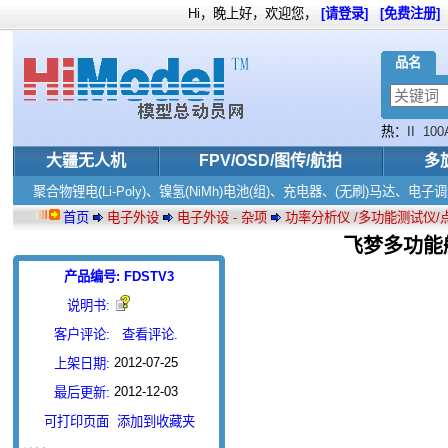
Hi，晚上好，欢迎您，
[请登录]
[免费注册]
品名
热：
II
100
大疆无人机
FPV/OSD/图传/航拍
多
聚合物锂电(Li-Poly)、镍氢(NiMh)电池(组)、充电器、(无刷)马达、
首页
电子外设
电子外设 - 杂项
功率分析仪 /多功能测试仪/
飞梦多功能舵
产品编号: FDSTV3
说明书:
客户评论:
查看评论.
2012-07-25
上架日期:
2012-12-03
最后更新:
可打印页面
添加到收藏夹