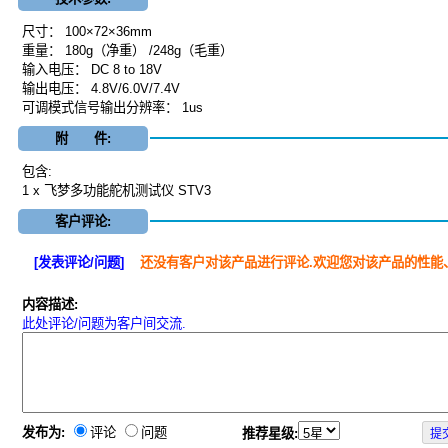
尺寸： 100×72×36mm
重量： 180g（净重） /248g（毛重）
输入电压： DC 8 to 18V
输出电压： 4.8V/6.0V/7.4V
可调模式信号输出分辨率： 1us
附 件:
包含:
1 x 飞梦多功能舵机测试仪 STV3
客户评论:
[发表评论/问题]
还没有客户对该产品进行评论.欢迎您对该产品的性能
内容描述:
此处评论/问题为客户间交流.
发布为:
评论
问题
推荐星级: