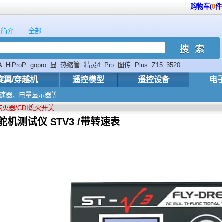
购物车(
0
件
简介
全部
A
HiProP
gopro
显
热缩管
精灵4
Pro
图传
Plus
Z15
3520
旋翼/穿越机
遥控模型
遥控设备
电
电子调速器、电量显示器等
点火器/CDI熄火开关
机测试仪 STV3 /带转速表