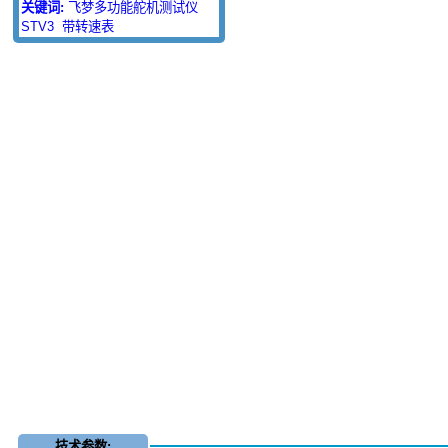
关键词:
飞梦多功能舵机测试仪
STV3
带转速表
技术参数: