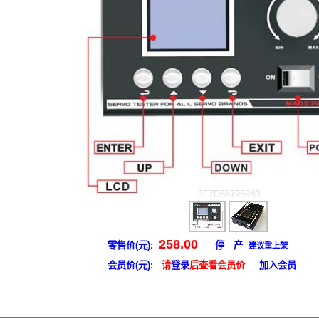
5F7D58795980
258.00
零售价(元):
停 产
建议重上架
会员价(元):
请
登录
后查看会员价
加入会员