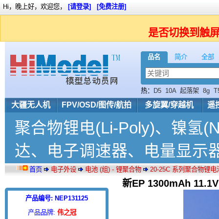
Hi，晚上好，欢迎您，
[请登录]
[免费注册]
是否切换到触
品名
简介
全部
热：
D5
10A
起落架
8g
T
PowerHD
大疆无人机
FPV/OSD/图传/航拍
多旋翼/穿越机
遥
聚合物锂电(Li-Poly)、镍氢
达、电子调速器、电量显示
首页
电子外设
电池 (组) - 锂聚合物
20-25C 系列聚合物锂电
新EP 1300mAh 11
产品编号: NEP131125
产品品牌:
伟之冠