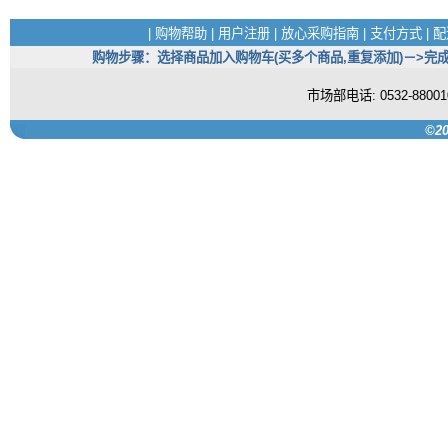
|
购物帮助
|
用户注册
|
放心采购指南
|
支付方式
|
配
购物步骤：选择商品加入购物车(买多个商品,重复添加)－>完成
市场部电话: 0532-880
©20