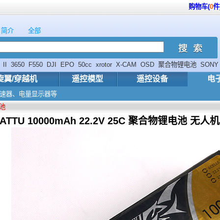
购物车(
0
件
简介
全部
II
3650
F550
DJI
EPO
50cc
xrotor
X-CAM
OSD
聚合物锂电池
SONY
旋翼/穿越机
遥控模型
遥控设备
电
电子调速器、电量显示器等
电池
TATTU 10000mAh 22.2V 25C 聚合物锂电池 无人