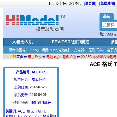
Hi，晚上好，欢迎您，
[请登录]
[免费注册]
品名
热：
35Mhz
大疆无人机
FPV/OSD/图传/航拍
多
聚合物锂电(Li-Poly)、镍氢(NiMh)电池(组)、充电器、(无刷)马达、
首页
电子外设
电池 (组) - 锂聚合物
20-25C 系列聚合物锂
ACE 格氏 
产品编号: ACE106S
客户评论:
查看评论.
2013-07-26
上架日期:
2019-04-01
最后更新:
可打印页面
添加到收藏夹
关键词:
ACE
格氏
TATTU
10000mAh
22.2V
25C
聚合物锂