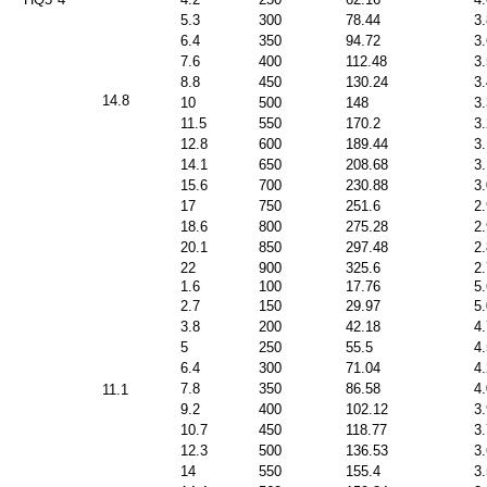
5.3
300
78.44
3
6.4
350
94.72
3
7.6
400
112.48
3
8.8
450
130.24
3
14.8
10
500
148
3
11.5
550
170.2
3
12.8
600
189.44
3
14.1
650
208.68
3
15.6
700
230.88
3
17
750
251.6
2
18.6
800
275.28
2
20.1
850
297.48
2
22
900
325.6
2
1.6
100
17.76
5
2.7
150
29.97
5
3.8
200
42.18
4
5
250
55.5
4
6.4
300
71.04
4
7.8
350
86.58
4
11.1
9.2
400
102.12
3
10.7
450
118.77
3
12.3
500
136.53
3
14
550
155.4
3