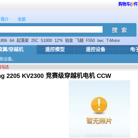
购物车(
0
件
简介
全部
1806
6A
起落架
25C
S1000
12*6
铂金
飞越
F550
bec
T-Motor
旋翼/穿越机
遥控模型
遥控设备
电
辅助设备。
用马达
ing 2205 KV2300 竞赛级穿越机电机 CCW
221916887319