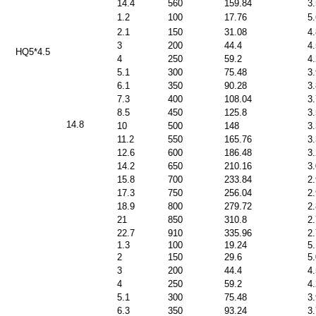
14.4
560
159.84
3
1.2
100
17.76
5
2.1
150
31.08
4
3
200
44.4
4
H
Q5*4.5
4
250
59.2
4
5.1
300
75.48
3
6.1
350
90.28
3
7.3
400
108.04
3
8.5
450
125.8
3
14.8
10
500
148
3
11.2
550
165.76
3
12.6
600
186.48
3
14.2
650
210.16
3
15.8
700
233.84
2
17.3
750
256.04
2
18.9
800
279.72
2
21
850
310.8
2
22.7
910
335.96
2
1.3
100
19.24
5
2
150
29.6
5
3
200
44.4
4
4
250
59.2
4
5.1
300
75.48
3
6.3
350
93.24
3