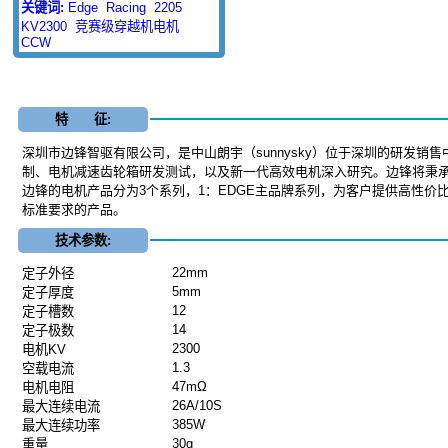
关键词:
Edge
Racing
2205
KV2300
竞赛级穿越机电机
CCW
特 征:
深圳市边锋智驱有限公司，是中山朗宇（sunnysky）位于深圳的研
制、电机减速齿轮箱研发测试，以及新一代高效电机深
边锋的电机产品分为3个系列，1：EDGE主品牌系列，为客户提供高性价比的
标准要求的产品。
技术参数:
22mm
定子外径
5mm
定子厚度
12
定子槽数
14
定子极数
2300
电机KV
1.3
空载电流
47mΩ
电机电阻
26A/10S
最大连续电流
385W
最大连续功率
30g
重量