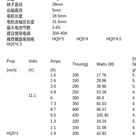
28mm
转子直径
5mm
出轴直径
1
8.5
mm
电机长度
3
1.5
mm
电机含轴总长度
2-4S
最大电池节数
30A-40A
建议使用电调
H
Q5*3
H
Q5*4
H
Q5*4.5
推荐螺旋桨规格
HQ5*4
.
3
Ef
Prop
Volts
Amps
(
Thrust(g)
Watts (W)
(inch)
(V)
(A)
g
1.6
100
17.76
5
2.6
150
28.86
5
3.6
200
39.96
5
4.8
250
53.28
4
11.1
6
300
66.6
4
7.3
350
81.03
4
8.7
400
96.57
4
9.5
430
105.45
4
1.3
100
19.24
5
2.1
150
31.08
4
H
Q5*3
2.9
200
42.92
4