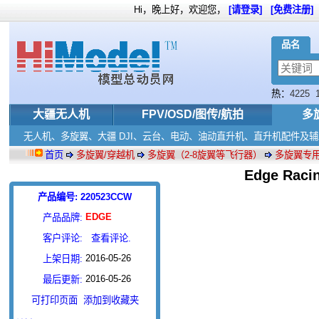
Hi，晚上好，欢迎您，
[请登录]
[免费注册]
品名
热：
4225
大疆无人机
FPV/OSD/图传/航拍
多
无人机、多旋翼、大疆 DJI、云台、电动、油动直升机、直升机配件及
首页
多旋翼/穿越机
多旋翼（2-8旋翼等飞行器）
多旋翼专
Edge Rac
产品编号: 220523CCW
EDGE
产品品牌:
客户评论:
查看评论.
2016-05-26
上架日期:
2016-05-26
最后更新:
可打印页面
添加到收藏夹