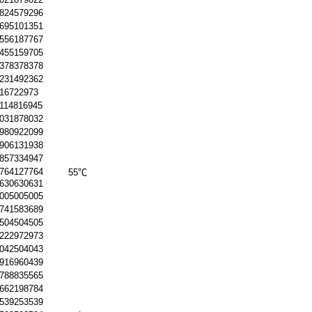
.824579296
.695101351
.556187767
.455159705
.378378378
.231492362
.16722973
.114816945
.031878032
.980922099
.906131938
.857334947
.764127764
55℃
.630630631
.005005005
.741583689
.504504505
.222972973
.042504043
.916960439
.788835565
.662198784
.539253539