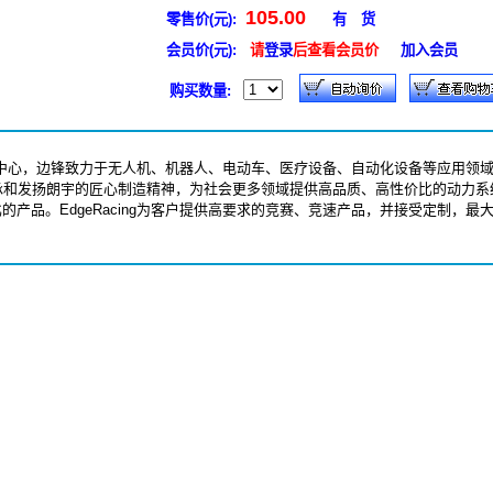
105.00
零售价(元):
有 货
会员价(元):
请
登录
后查看会员价
加入会员
购买数量:
发销售中心，边锋致力于无人机、机器人、电动车、医疗设备、自动化设备等应用
入研究。边锋将秉承和发扬朗宇的匠心制造精神，为社会更
产品。EdgeRacing为客户提供高要求的竞赛、竞速产品，并接受定制，最大满