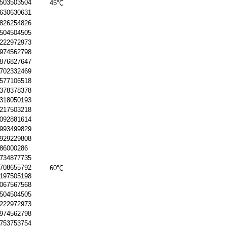
.503503504
45℃
.630630631
.826254826
.504504505
.222972973
.974562798
.876827647
.702332469
.577106518
.378378378
.318050193
.217503218
.092881614
.993499829
.929229808
.86000286
.734877735
.708655792
60℃
.197505198
.067567568
.504504505
.222972973
.974562798
.753753754