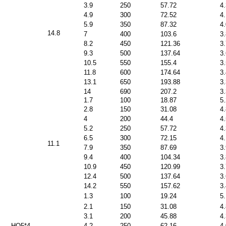
3.9
250
57.72
4
4.9
300
72.52
4
5.9
350
87.32
4
14.8
7
400
103.6
3
8.2
450
121.36
3
9.3
500
137.64
3
10.5
550
155.4
3
11.8
600
174.64
3
13.1
650
193.88
3
14
690
207.2
3
1.7
100
18.87
5
2.8
150
31.08
4
4
200
44.4
4
5.2
250
57.72
4
6.5
300
72.15
4
11.1
7.9
350
87.69
3
9.4
400
104.34
3
10.9
450
120.99
3
12.4
500
137.64
3
14.2
550
157.62
3
1.3
100
19.24
5
2.1
150
31.08
4
3.1
200
45.88
4
H
Q5*4
4.2
250
62.16
4