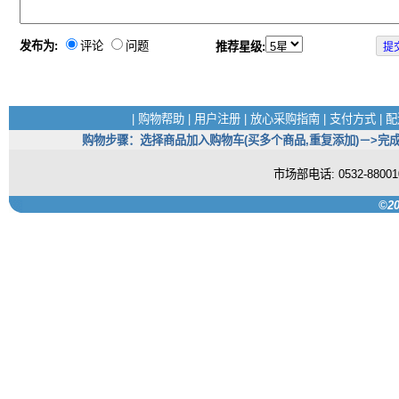
发布为:
评论
问题
推荐星级:
|
购物帮助
|
用户注册
|
放心采购指南
|
支付方式
|
配
购物步骤：选择商品加入购物车(买多个商品,重复添加)－>完成
市场部电话: 0532-880
©20