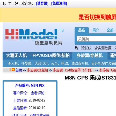
Hi，早上好，欢迎您，
[请登录]
[免费注册]
是否切换到触
品名
简介
全部
热：
延长线
(含实测数据)
体(FUTABA用)
硅胶线
RO
大疆无人机
FPV/OSD/图传/航拍
多旋翼/穿越机
遥
无人机、多旋翼、大疆 DJI、云台、电动、油动直升机、直升机配件及辅
首页
多旋翼/穿越机
多旋翼（2-8旋翼等飞行器）
多旋翼飞控
M8N GPS 集成IST8
产品编号: M8N-PIX
客户评论:
查看评论.
2019-02-19
上架日期:
2019-02-19
最后更新:
可打印页面
添加到收藏夹