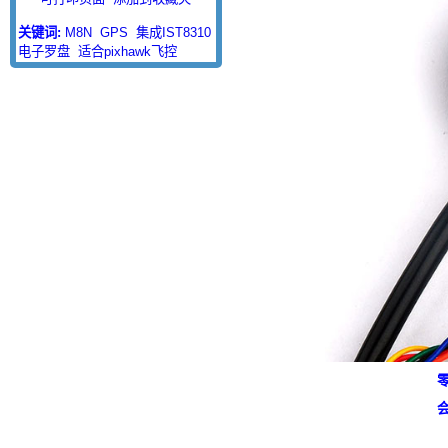
关键词:
M8N
GPS
集成IST8310
电子罗盘
适合pixhawk飞控
零
会