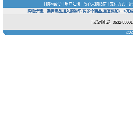
|
购物帮助
|
用户注册
|
放心采购指南
|
支付方式
|
配
购物步骤：选择商品加入购物车(买多个商品,重复添加)－>完成
市场部电话: 0532-880
©20