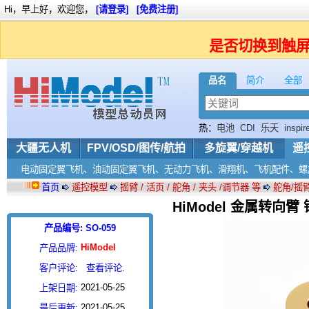
Hi，早上好，欢迎您，
[请登录]
[免费注册]
是否切换到触
品名
简介
全部
热：
电池
CDI
乐天
inspir
6S
大疆无人机
FPV/OSD/图传/航拍
多旋翼/穿越机
遥
电动固定翼飞机、油动固定翼飞机、无动力飞机、滑翔机、飞机配件、螺
首页
遥控模型
摇臂 / 活页 / 舵角 / 夹头 /调节器 等
舵角/摇
HiModel 金属转向
产品编号: SO-059
HiModel
产品品牌:
客户评论:
查看评论.
2021-05-25
上架日期:
2021-05-25
最后更新: