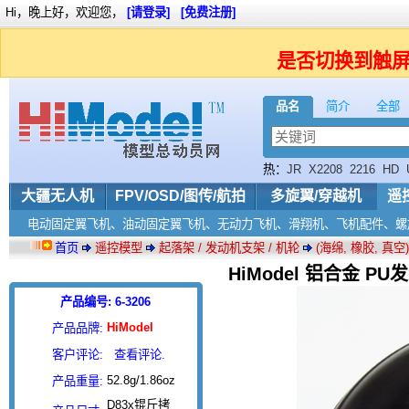
Hi，晚上好，欢迎您，
[请登录]
[免费注册]
是否切换到触
品名
简介
全部
热：
JR
X2208
2216
HD
大疆无人机
FPV/OSD/图传/航拍
多旋翼/穿越机
遥
电动固定翼飞机、油动固定翼飞机、无动力飞机、滑翔机、飞机配件、螺
首页
遥控模型
起落架 / 发动机支架 / 机轮
(海绵, 橡胶, 真空)
HiModel 铝合金 PU发
产品编号: 6-3206
HiModel
产品品牌:
客户评论:
查看评论.
52.8g/1.86oz
产品重量:
D83x锟斤拷