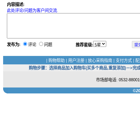
内容描述:
此处评论/问题为客户间交流.
发布为:
评论
问题
推荐星级:
|
购物帮助
|
用户注册
|
放心采购指南
|
支付方式
|
配
购物步骤：选择商品加入购物车(买多个商品,重复添加)－>完成
市场部电话: 0532-880
©20