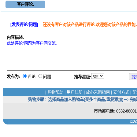
客户评论:
[发表评论/问题]
还没有客户对该产品进行评论.欢迎您对该产品的性能
内容描述:
此处评论/问题为客户间交流.
发布为:
评论
问题
推荐星级:
|
购物帮助
|
用户注册
|
放心采购指南
|
支付方式
|
配
购物步骤：选择商品加入购物车(买多个商品,重复添加)－>完成
市场部电话: 0532-880
©20