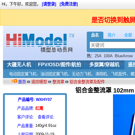
Hi，下午好，欢迎您，
[请登录]
[免费注册]
是否切换到触
品名
简介
全部
热：
25A
100A
BlueArrow
1100KV
大疆无人机
FPV/OSD/图传/航拍
多旋翼/穿越机
遥
电动固定翼飞机、油动固定翼飞机、无动力飞机、滑翔机、飞机配件、螺
首页
遥控模型
整流罩
铝合金整流罩及配件
铝合金整流罩 102mm 
产品编号: WXHY07
产品品牌:
红鹰
客户评论:
查看评论.
140g/4.91oz
产品重量:
2009-11-19
上架日期: