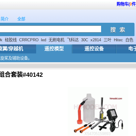
购物车(
0
件
简介
全部
wk
硅胶线
CRRCPRO
led
无刷电机
飞科达
30C
x2814
三叶
Hitec
白色
旋翼/穿越机
遥控模型
遥控设备
电
螺旋桨及辅助设备。
合套装#40142
X54705159893