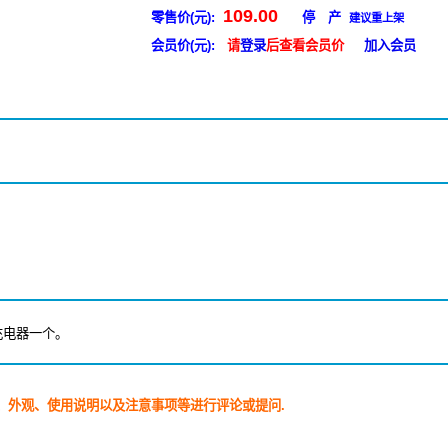
109.00
零售价(元):
停 产
建议重上架
会员价(元):
请
登录
后查看会员价
加入会员
充电器一个。
、外观、使用说明以及注意事项等进行评论或提问.