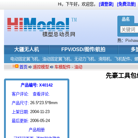
Hi，下午好，欢迎您，
[请登录]
[免费注册]
品名
热：
Pixha
华科尔
大疆无人机
FPV/OSD/图传/航拍
多
电动固定翼飞机、油动固定翼飞机、无动力飞机、滑翔机、飞机配件、
首页
遥控模型
车模配件 - 油动
先豪工具包组
产品编号: X40142
客户评论:
查看评论.
26.5*23.5*8mm
产品尺寸:
2004-11-23
上架日期:
2006-05-24
最后更新:
产品相册