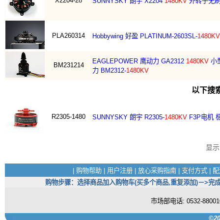
X2204-28
SUNNYSKY 朗宇 X2204
1480KV
外转子无
PLA260314
Hobbywing 好盈 PLATINUM-2603SL-
1480KV
EAGLEPOWER 鹰动力 GA2312
1480KV
小型
BM231214
力 BM2312-
1480KV
以下搜
R2305-1480
SUNNYSKY 朗宇 R2305-
1480KV
F3P电机
显
|
购物帮助
|
用户注册
|
放心采购指南
|
支付方式
|
配
购物步骤：选择商品加入购物车(买多个商品,重复添加)－>完成
市场部电话: 0532-880
©20