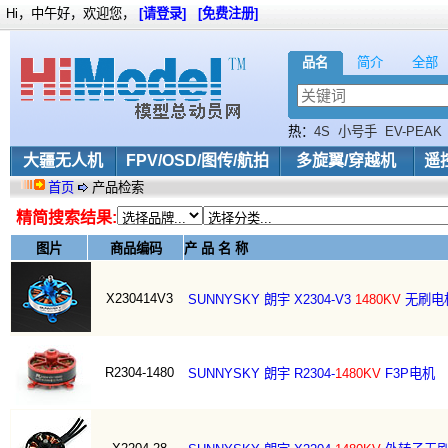
Hi，中午好，欢迎您，
[请登录]
[免费注册]
品名
简介
全部
热：
4S
小号手
EV-PEAK
大疆无人机
FPV/OSD/图传/航拍
多旋翼/穿越机
遥
首页
产品检索
精简搜索结果:
图片
商品编码
产 品 名 称
X230414V3
SUNNYSKY 朗宇 X2304-V3
1480KV
无刷电
R2304-1480
SUNNYSKY 朗宇 R2304-
1480KV
F3P电机