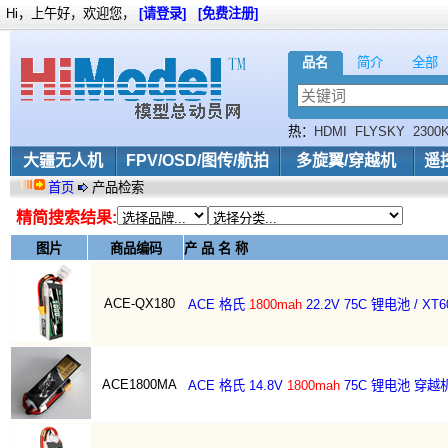
Hi，上午好，欢迎您，
[请登录]
[免费注册]
品名
简介
全部
热：
HDMI
FLYSKY
2300
1800mAH
银燕
大疆无人机
FPV/OSD/图传/航拍
多旋翼/穿越机
遥
首页
产品检索
精简搜索结果:
图片
商品编码
产 品 名 称
ACE-QX180
ACE 格氏
1800mah
22.2V 75C 锂电池 / XT
ACE1800MA
ACE 格氏 14.8V
1800mah
75C 锂电池 穿越