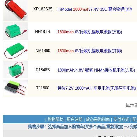
XP182S35
HiModel
1800mah
/7.4V 35C 聚合物锂电池
NH18TR
1800mah
6V接收机镍氢电池组(方形)
NM1860
1800mah
6V接收机镍氢电池组(并排)
R1848S
1800mAh/4.8V 镍氢 Ni-Mh接收机电池(方形)
TJ1800
特价7.2V 1800mAH 车用电池(无限原车电池)
显示
|
购物帮助
|
用户注册
|
放心采购指南
|
支付方式
|
配
购物步骤：选择商品加入购物车(买多个商品,重复添加)－>完成