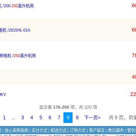
6
/200-
250
直升机用
6
 /2615HL-01A
7
刷电机 /
250
直升机用
4
22
KV
显示第
176-200
项，共 220 项
1
...
3
4
5
6
7
8
9
下一页>
共 9 页，到
册
|
放心采购指南
|
支付方式
|
配送方式
|
订购方式
|
客户留言
|
售后服务
|
警告