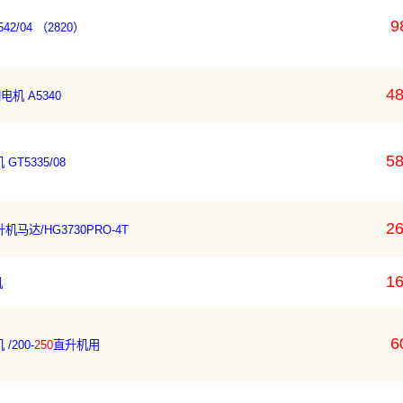
9
2/04 （2820）
48
机 A5340
58
GT5335/08
26
直升机马达/HG3730PRO-4T
16
机
6
/200-
250
直升机用