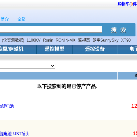
购物车(
0
件
简介
全部
(含实测数据)
1100KV
Ronin
RONIN-MX
监视器
朗宇SunnySky
XT90
威
APM
hobbywing
旋翼/穿越机
遥控模型
遥控设备
电
以下搜索到的是已停产产品.
12
聚合物锂电池
1
合物锂电池 /JST插头