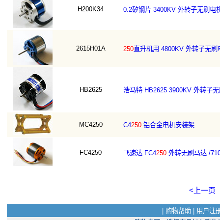
H200K34
0.2矽钢片 3400KV 外转子无刷电机 
2615H01A
250
直升机用 4800KV 外转子无刷电机
HB2625
浩马特 HB2625 3900KV 外转子无
MC4250
C4
250
铝合金电机安装架
FC4250
飞速达 FC4
250
外转无刷马达 /710
<上一页
|
购物帮助
|
用户注