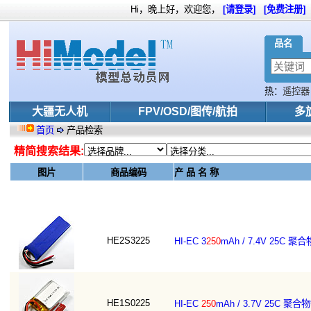
Hi，晚上好，欢迎您，
[请登录]
[免费注册]
品名
热：
遥控器
4mm
中特
大疆无人机
FPV/OSD/图传/航拍
多
首页
产品检索
精简搜索结果:
图片
商品编码
产 品 名 称
HE2S3225
HI-EC 3
250
mAh / 7.4V 25C 
HE1S0225
HI-EC
250
mAh / 3.7V 25C 聚