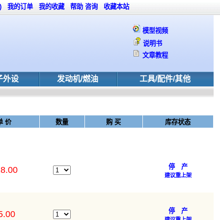
)
我的订单
我的收藏
帮助
咨询
收藏本站
模型视频
说明书
文章教程
子外设
发动机/燃油
工具/配件/其他
单 价
数量
购 买
库存状态
停 产
8.00
建议重上架
停 产
5.00
建议重上架