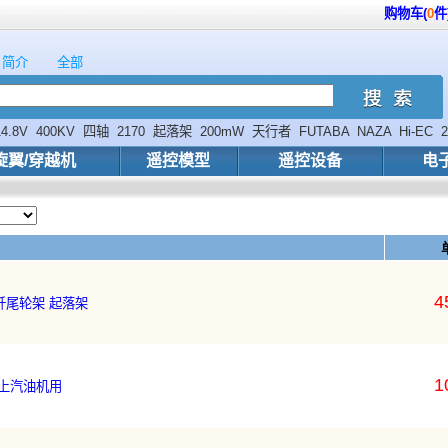
购物车(
0
件
简介
全部
14.8V
400KV
四轴
2170
起落架
200mW
天行者
FUTABA
NAZA
Hi-EC
2
旋翼/穿越机
遥控模型
遥控设备
电
4
 碳纤尾轮架 起落架
1
以上汽油机用