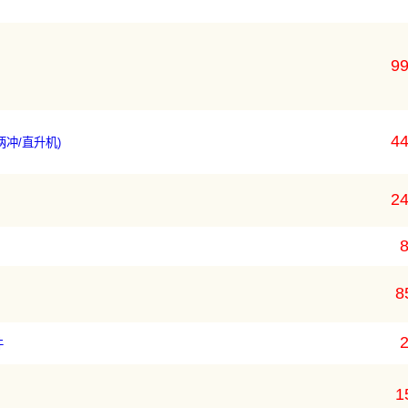
99
44
两冲/直升机)
24
8
8
2
件
1