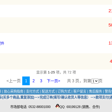
2
5
1
配件
4
显示第
1-25
项，共 72 项
<上一页
1
2
3
下一页>
共 3 页，到第
页
册
|
放心采购指南
|
支付方式
|
配送方式
|
订购方式
|
客户留言
|
售后服务
|
警告
买多个商品,重复添加)－>完成订单(填写/确认收货人等信息）－>款项支付(通
市场部电话: 0532-88001000
QQ: 69199128 (销售、合作)