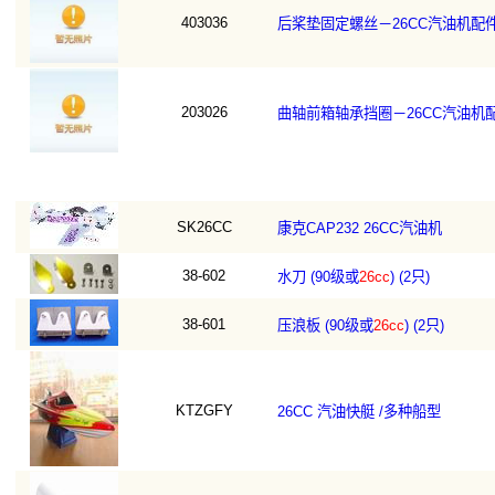
403036
后桨垫固定螺丝－26CC汽油机配
203026
曲轴前箱轴承挡圈－26CC汽油机
SK26CC
康克CAP232 26CC汽油机
38-602
水刀 (90级或
26cc
) (2只)
38-601
压浪板 (90级或
26cc
) (2只)
KTZGFY
26CC 汽油快艇 /多种船型