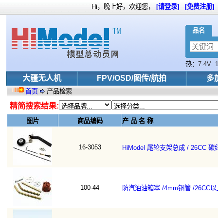
Hi，晚上好，欢迎您，
[请登录]
[免费注册]
品名
热：
7.4V
6S
大疆无人机
FPV/OSD/图传/航拍
多
首页
产品检索
精简搜索结果:
图片
商品编码
产 品 名 称
16-3053
HiModel 尾轮支架总成 / 26CC
100-44
防汽油油箱塞 /4mm铜管 /26CC