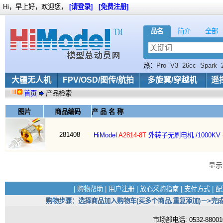
Hi，早上好，欢迎您，
[请登录]
[免费注册]
品名
简介
全部
热：
Pro
V3
26cc
Spark
大疆无人机
FPV/OSD/图传/航拍
多旋翼/穿越机
遥
首页
产品检索
图片
商品编码
产 品 名 称
281408
HiModel
A2814-8T
外转子无刷电机 /1000KV
显
|
购物帮助
|
用户注册
|
放心采购指南
|
支付方式
|
配
购物步骤：选择商品加入购物车(买多个商品,重复添加)－>完成
市场部电话: 0532-880