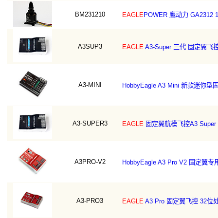
BM231210
EAGLE
POWER 鹰动力 GA2312 
A3SUP3
EAGLE
A3-Super 三代 固定翼
A3-MINI
HobbyEagle A3 Mini 新
A3-SUPER3
EAGLE
固定翼航模飞控A3 Super 3
A3PRO-V2
HobbyEagle A3 Pro V2 固
A3-PRO3
EAGLE
A3 Pro 固定翼飞控 32