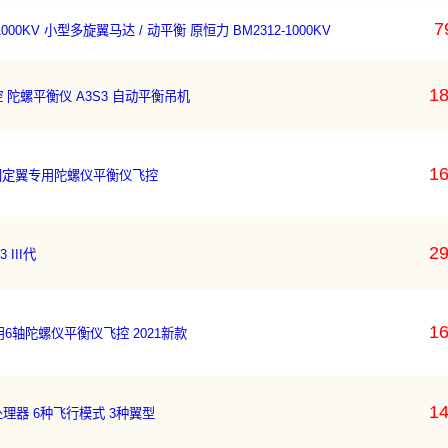
7
1000KV 小型多旋翼马达 / 动平衡 原恒力 BM2312-1000KV
18
飞控 陀螺平衡仪 A3S3 自动平衡吊机
16
款迷你型固定翼专用陀螺仪平衡仪飞控
29
 III代
16
定翼专用6轴陀螺仪平衡仪飞控 2021新款
14
位处理器 6种飞行模式 3种翼型