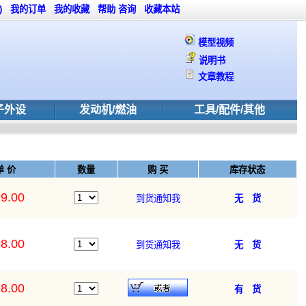
)
我的订单
我的收藏
帮助
咨询
收藏本站
模型视频
说明书
文章教程
子外设
发动机/燃油
工具/配件/其他
单 价
数量
购 买
库存状态
9.00
到货通知我
无 货
8.00
到货通知我
无 货
8.00
有 货