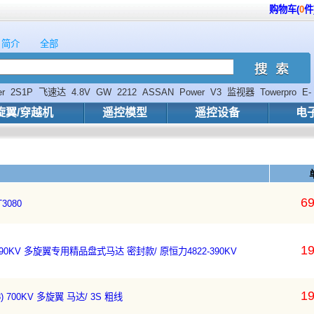
购物车(
0
件
简介
全部
er
2S1P
飞速达
4.8V
GW
2212
ASSAN
Power
V3
监视器
Towerpro
E-
旋翼/穿越机
遥控模型
遥控设备
电
69
3080
19
 390KV 多旋翼专用精品盘式马达 密封款/ 原恒力4822-390KV
19
) 700KV 多旋翼 马达/ 3S 粗线