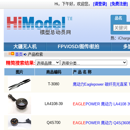
Hi，下午好，欢迎您，
[请登录]
[免费注册]
品名
热：
iCharg
SKY
大疆无人机
FPV/OSD/图传/航拍
多
首页
产品检索
精简搜索结果:
图片
商品编码
产 品 名 称
T-3080
鹰动力Eaglepower 碳纤亮光直桨 T
LA4108-39
EAGLE
POWER 鹰动力 LA4108
Q4S700
EAGLE
POWER 鹰动力 Q4S(3608