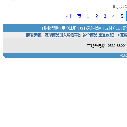
显示第
<上一页
1
2
3
4
5
|
购物帮助
|
用户注册
|
放心采购指南
|
支付方式
|
配
购物步骤：选择商品加入购物车(买多个商品,重复添加)－>完成
市场部电话: 0532-880
©20