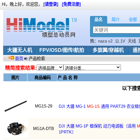
Hi，晚上好，欢迎您，
[请登录]
[免费注册]
品名
简介
全部
热：
naza v2
11.1V
天线
大疆无人机
FPV/OSD/图传/航拍
多旋翼/穿越机
遥
首页
产品检索
精简搜索结果:
图片
商品编码
产 品 名 称
以下搜
MG1S-29
DJI 大疆 MG-1
MG-1S
通用 PART29 农业
DJI 大疆 MG-1P 植保机 动力电调板（适用
M
MG1A-DTB
1PRTK）