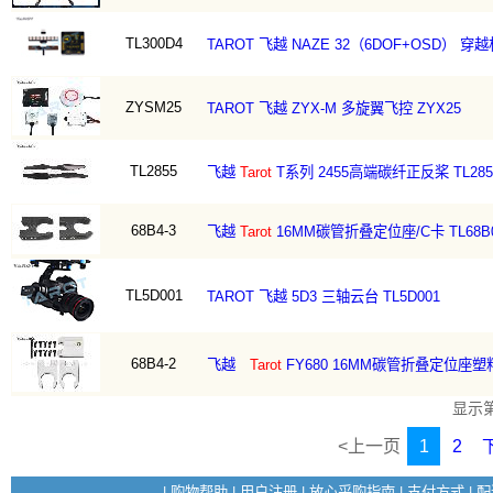
TL300D4
TAROT 飞越 NAZE 32（6DOF+OSD） 穿越
ZYSM25
TAROT 飞越 ZYX-M 多旋翼飞控 ZYX25
TL2855
飞越
Tarot
T系列 2455高端碳纤正反桨 TL285
68B4-3
飞越
Tarot
16MM碳管折叠定位座/C卡 TL68B0
TL5D001
TAROT 飞越 5D3 三轴云台 TL5D001
68B4-2
飞越
Tarot
FY680 16MM碳管折叠定位座塑料组
显示
<上一页
1
2
|
购物帮助
|
用户注册
|
放心采购指南
|
支付方式
|
配