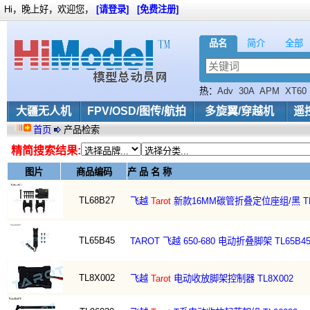
Hi，晚上好，欢迎您，
[请登录]
[免费注册]
品名
简介
全部
热：
Adv
30A
APM
XT60
大疆无人机
FPV/OSD/图传/航拍
多旋翼/穿越机
遥
首页
产品检索
精简搜索结果:
图片
商品编码
产 品 名 称
TL68B27
飞越
Tarot
新款16MM碳管折叠定位座组/黑 TL
TL65B45
TAROT 飞越 650-680 电动折叠脚架 TL65B
TL8X002
飞越
Tarot
电动收放脚架控制器 TL8X002