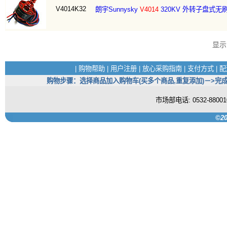
V4014K32
朗宇Sunnysky
V4014
320KV 外转子盘式无
显
|
购物帮助
|
用户注册
|
放心采购指南
|
支付方式
|
配
购物步骤：选择商品加入购物车(买多个商品,重复添加)－>完成
市场部电话: 0532-880
©20