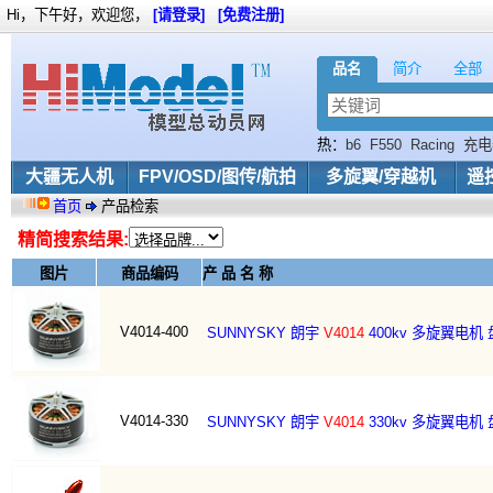
Hi，下午好，欢迎您，
[请登录]
[免费注册]
品名
简介
全部
热：
b6
F550
Racing
充电
大疆无人机
FPV/OSD/图传/航拍
多旋翼/穿越机
遥
首页
产品检索
精简搜索结果:
图片
商品编码
产 品 名 称
V4014-400
SUNNYSKY 朗宇
V4014
400kv 多旋翼电机
V4014-330
SUNNYSKY 朗宇
V4014
330kv 多旋翼电机