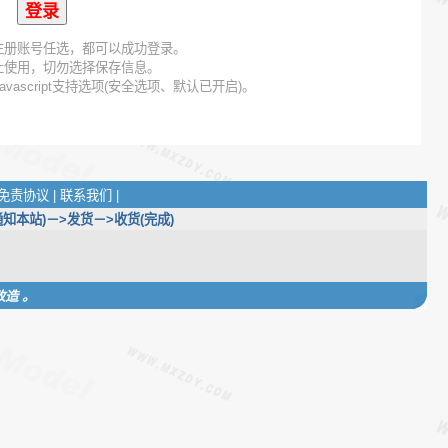
注册账号任选，都可以成功登录。
上使用，切勿选择保存信息。
avascript支持选项(安全选项、默认已开启)。
免责协议
|
联系我们
|
知本站)－>发货－>收货(完成)
改造 。