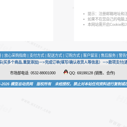
提示：注册邮箱地址和
如果不在您自己的电脑
本网站需开启Cookie和J
册
|
放心采购指南
|
支付方式
|
配送方式
|
订购方式
|
客户留言
|
售后服务
|
警告
买多个商品,重复添加)－>完成订单(填写/确认收货人等信息）－>款项支付(通
市场部电话: 0532-88001000
QQ: 69199128 (销售、合作)
03-2026 模型总动员网 版权所有 未经授权，禁止对本站任何资料进行复制或