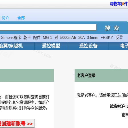
购物车(
0
件
简介
全部
Simonk程序
乾丰
配件
MG-1
对
5000mAh
30A
3.5mm
FRSKY
反桨
旋翼/穿越机
遥控模型
遥控设备
电
老客户登录
我是老客户。请使用您已注册
物，而且还可以随时查询目前订
网提供的其它资讯服务，如新产
邮箱/帐户I
购物金额累积打折等众多服务。
密