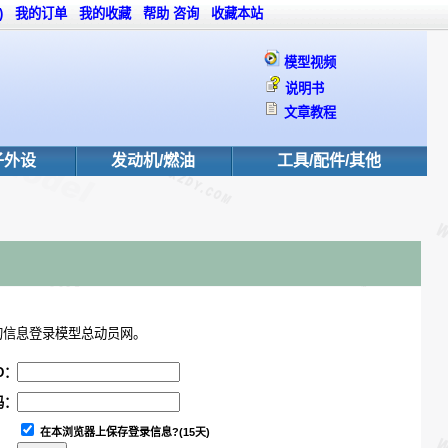
)
我的订单
我的收藏
帮助
咨询
收藏本站
模型视频
说明书
文章教程
子外设
发动机/燃油
工具/配件/其他
的信息登录模型总动员网。
D：
码：
在本浏览器上保存登录信息?(15天)