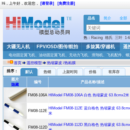
Hi，上午好，欢迎您，
[请登录]
[免费注册]
品名
简介
全部
热：
Racing
格氏
三叶
1-
华科尔
飞越
大疆无人机
FPV/OSD/图传/航拍
多旋翼/穿越机
遥
电动固定翼飞机、油动固定翼飞机、无动力飞机、滑翔机、飞机配件、螺
首页
遥控模型
热缩蒙皮 /热粘膜
排序：
默认
热销
上架时间
价格
有库存
图片
编号
产品名称/描述
隐藏
FM08-106A
HIModel FM08-106A 白色 热缩蒙皮 63.8cmx2米
HIModel FM08-112E 蓝白格色 热缩蒙皮 63.8cm
FM08-112E
米
HIModel FM08-112D 黑白格色 热缩蒙皮 63.8cm
FM08-112D
米