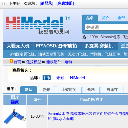
Hi，下午好，欢迎您，
[请登录]
[免费注册]
品名
简介
全部
热：
100A
Simonk程序
飞
Mavic
大疆无人机
FPV/OSD/图传/航拍
多旋翼/穿越机
遥
电动固定翼飞机、油动固定翼飞机、无动力飞机、滑翔机、飞机配件、螺
首页
遥控模型
船模配件 - 电动
商品筛选：
品牌 :
不限
未知
HiModel
排序：
默认
热销
上架时间
价格
有库存
图片
编号
产品名称/描述
隐藏
95mm吸水舵 船模带吸水装置方向舵铝合金电船
16-3044
船用吸水方向舵