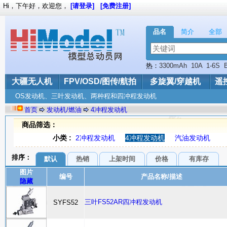
Hi，下午好，欢迎您，
[请登录]
[免费注册]
品名
简介
全部
热：
3300mAh
10A
1-6S
E-SKY
UBEC
大疆无人机
FPV/OSD/图传/航拍
多旋翼/穿越机
遥
OS发动机、三叶发动机、两种程和四冲程发动机
首页
发动机/燃油
4冲程发动机
商品筛选：
小类 :
2冲程发动机
4冲程发动机
汽油发动机
排序：
默认
热销
上架时间
价格
有库存
图片
编号
产品名称/描述
隐藏
三叶FS52AR四冲程发动机
SYFS52