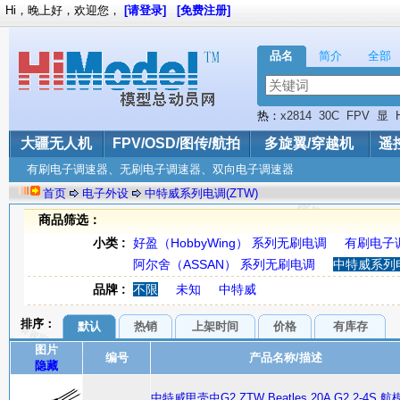
Hi，晚上好，欢迎您，
[请登录]
[免费注册]
品名
简介
全部
热：
x2814
30C
FPV
显
大疆无人机
FPV/OSD/图传/航拍
多旋翼/穿越机
遥
有刷电子调速器、无刷电子调速器、双向电子调速器
首页
电子外设
中特威系列电调(ZTW)
商品筛选：
小类 :
好盈（HobbyWing） 系列无刷电调
有刷电子调
阿尔舍（ASSAN） 系列无刷电调
中特威系列电
品牌 :
不限
未知
中特威
排序：
默认
热销
上架时间
价格
有库存
图片
编号
产品名称/描述
隐藏
中特威甲壳虫G2 ZTW Beatles 20A G2 2-4S 