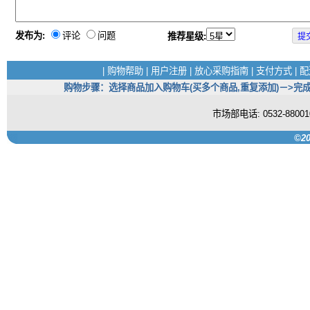
发布为:
评论
问题
推荐星级:
|
购物帮助
|
用户注册
|
放心采购指南
|
支付方式
|
配
购物步骤：选择商品加入购物车(买多个商品,重复添加)－>完成
市场部电话: 0532-880
©20