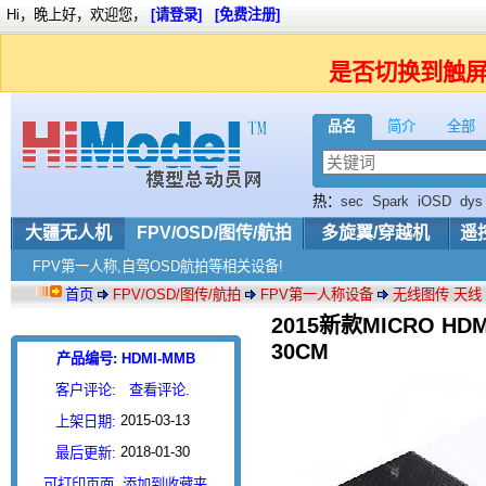
Hi，晚上好，欢迎您，
[请登录]
[免费注册]
是否切换到触
品名
简介
全部
热：
sec
Spark
iOSD
dys
大疆无人机
FPV/OSD/图传/航拍
多旋翼/穿越机
遥
FPV第一人称,自驾OSD航拍等相关设备!
首页
FPV/OSD/图传/航拍
FPV第一人称设备
无线图传 天线
2015新款MICRO HD
30CM
产品编号: HDMI-MMB
客户评论:
查看评论.
2015-03-13
上架日期:
2018-01-30
最后更新:
可打印页面
添加到收藏夹