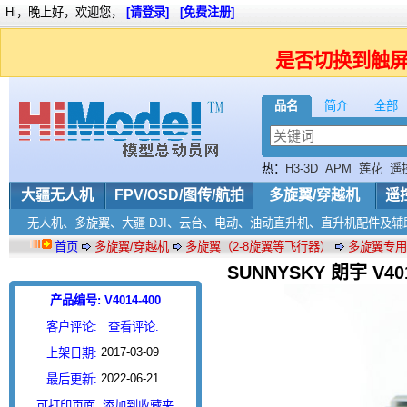
Hi，晚上好，欢迎您，
[请登录]
[免费注册]
是否切换到触
品名
简介
全部
热：
H3-3D
APM
莲花
遥
35Mhz
飞速达
大疆无人机
FPV/OSD/图传/航拍
多旋翼/穿越机
遥
无人机、多旋翼、大疆 DJI、云台、电动、油动直升机、直升机配件及辅
首页
多旋翼/穿越机
多旋翼（2-8旋翼等飞行器）
多旋翼专用
SUNNYSKY 朗宇 V4
产品编号: V4014-400
客户评论:
查看评论.
2017-03-09
上架日期:
2022-06-21
最后更新:
可打印页面
添加到收藏夹