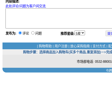
内容描述:
此处评论/问题为客户间交流.
发布为:
评论
问题
推荐星级:
|
购物帮助
|
用户注册
|
放心采购指南
|
支付方式
|
配
购物步骤：选择商品加入购物车(买多个商品,重复添加)－>完成
市场部电话: 0532-880
©20