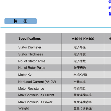
会
特 征: