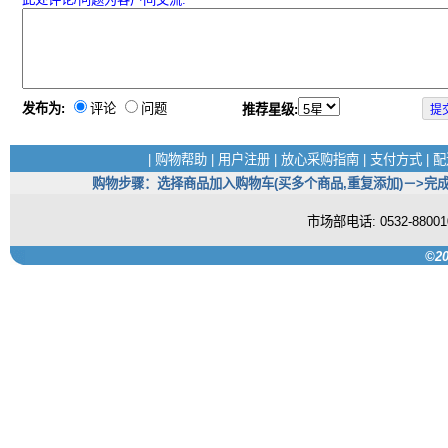
发布为:
评论
问题
推荐星级:
|
购物帮助
|
用户注册
|
放心采购指南
|
支付方式
|
配
购物步骤：选择商品加入购物车(买多个商品,重复添加)－>完成
市场部电话: 0532-880
©20