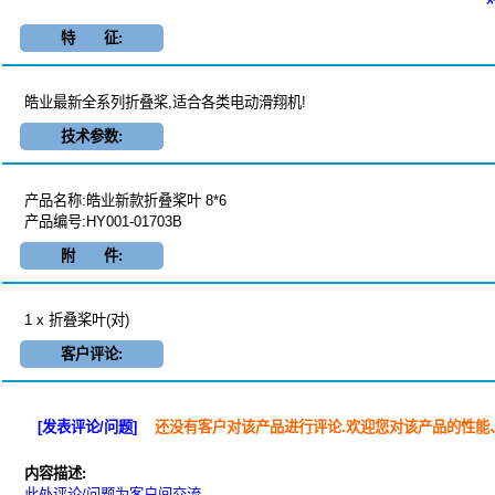
特 征:
皓业最新全系列折叠桨,适合各类电动滑翔机!
技术参数:
产品名称:皓业新款折叠桨叶 8*6
产品编号:HY001-01703B
附 件:
1 x 折叠桨叶(对)
客户评论:
[发表评论/问题]
还没有客户对该产品进行评论.欢迎您对该产品的性能
内容描述:
此处评论/问题为客户间交流.