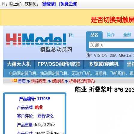
Hi，晚上好，欢迎您，
[请登录]
[免费注册]
是否切换到触
品名
简介
全部
热：
VISION
20A
MG-1S
OPTO
D8
大疆无人机
FPV/OSD/图传/航拍
多旋翼/穿越机
遥
电动固定翼飞机、油动固定翼飞机、无动力飞机、滑翔机、飞机配件、螺
首页
遥控模型
螺旋浆
折叠浆(滑翔机)
皓业 折叠桨叶 8*6 20
产品编号: 11703B
产品品牌:
皓业
客户评论:
查看评论.
5.9g/0.21oz
产品重量:
产品尺寸:
165锟斤拷76mm