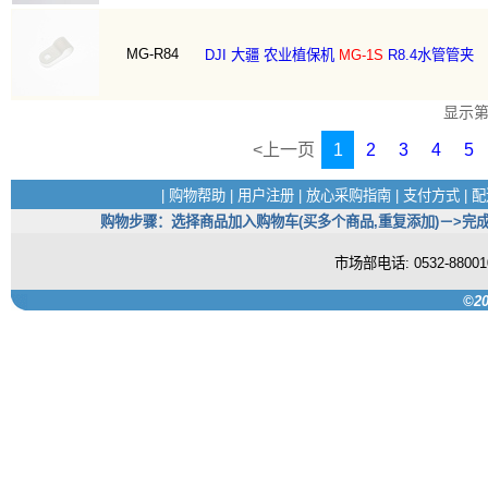
MG-R84
DJI 大疆 农业植保机
MG-1S
R8.4水管管夹
显示
<上一页
1
2
3
4
5
|
购物帮助
|
用户注册
|
放心采购指南
|
支付方式
|
配
购物步骤：选择商品加入购物车(买多个商品,重复添加)－>完成
市场部电话: 0532-880
©20