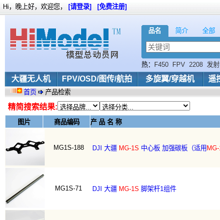
Hi，晚上好，欢迎您，
[请登录]
[免费注册]
品名
简介
全部
热：
F450
FPV
2208
发射(
MX
支架
Skywalker
精灵
大疆无人机
FPV/OSD/图传/航拍
多旋翼/穿越机
遥
首页
产品检索
精简搜索结果:
图片
商品编码
产 品 名 称
MG1S-188
DJI 大疆
MG-1S
中心板 加强碳板（适用
MG-
MG1S-71
DJI 大疆
MG-1S
脚架杆1组件