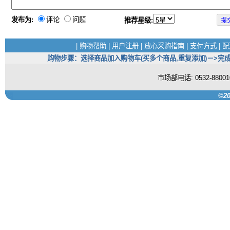
发布为:
评论
问题
推荐星级:
|
购物帮助
|
用户注册
|
放心采购指南
|
支付方式
|
配
购物步骤：选择商品加入购物车(买多个商品,重复添加)－>完成
市场部电话: 0532-880
©20