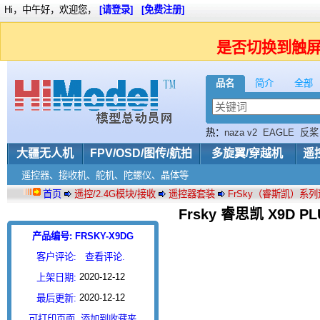
Hi，中午好，欢迎您，
[请登录]
[免费注册]
是否切换到触
品名
简介
全部
热：
naza v2
EAGLE
反桨
大疆无人机
FPV/OSD/图传/航拍
多旋翼/穿越机
遥
遥控器、接收机、舵机、陀螺仪、晶体等
首页
遥控/2.4G模块/接收
遥控器套装
FrSky（睿斯凯）系
Frsky 睿思凯 X9D
产品编号: FRSKY-X9DG
客户评论:
查看评论.
2020-12-12
上架日期:
2020-12-12
最后更新:
可打印页面
添加到收藏夹