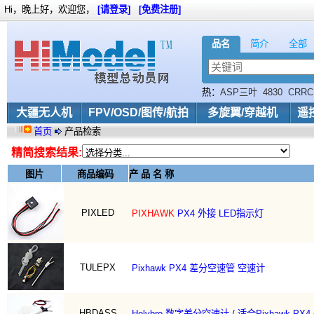
Hi，晚上好，欢迎您，
[请登录]
[免费注册]
品名
简介
全部
热：
ASP三叶
4830
CRRC
wkm
大疆无人机
FPV/OSD/图传/航拍
多旋翼/穿越机
遥
首页
产品检索
精简搜索结果:
图片
商品编码
产 品 名 称
PIXLED
PIXHAWK
PX4 外接 LED指示灯
TULEPX
Pixhawk PX4 差分空速管 空速计
HBDASS
Holybro 数字差分空速计 / 适合Pixhawk PX4