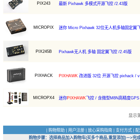
PIX243
最新 Pixhawk 多模式开源飞控 /2.43版
MICROPIX
迷你 Micro Pixhawk 32位无人机多轴固定翼飞控 
PIX245B
Pixhawk无人机 多轴 固定翼飞控 /2.45版
PIXHACK
PIXHAWK
改进版 32位 开源飞控 pixhack / v2
MICROPX4
迷你
PIXHAWK
飞控 / 含微型M8N高精度GPS
显示
|
购物帮助
|
用户注册
|
放心采购指南
|
支付方式
|
配
购物步骤：选择商品加入购物车(买多个商品,重复添加)－>完成