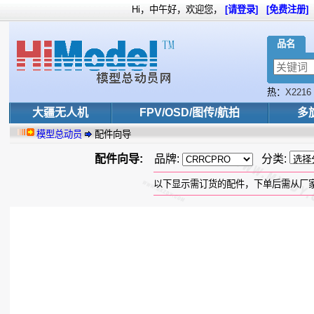
Hi，中午好，欢迎您，
[请登录]
[免费注册]
品名
热：
X2216
大疆无人机
FPV/OSD/图传/航拍
多
模型总动员
配件向导
配件向导:
品牌:
分类:
以下显示需订货的配件，下单后需从厂