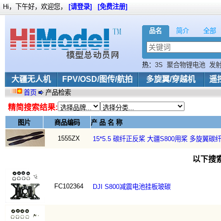
Hi，下午好，欢迎您，
[请登录]
[免费注册]
品名
简介
全部
热：
3S
聚合物锂电池
发射
Phantom
朗宇SunnySky
大疆无人机
FPV/OSD/图传/航拍
多旋翼/穿越机
遥
首页
产品检索
精简搜索结果:
图片
商品编码
产 品 名 称
1555ZX
15*5.5 碳纤正反桨 大疆S800用桨 多旋翼碳
以下搜
FC102364
DJI S800减震电池挂板玻碳