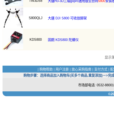
TW3DS8
大疆H3-3D三轴gopro通用版云台转
s800
安装
S800QLJ
大疆 DJI S800 可收放脚架
KDS800
固朗 KDS800 陀螺仪
显示
|
购物帮助
|
用户注册
|
放心采购指南
|
支付方式
|
配
购物步骤：选择商品加入购物车(买多个商品,重复添加)－>完成
市场部电话: 0532-880
©20