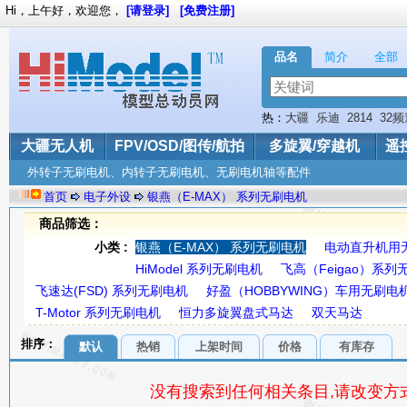
Hi，上午好，欢迎您，
[请登录]
[免费注册]
品名
简介
全部
热：
大疆
乐迪
2814
32频
G.T.Power
800mAh
OPT
大疆无人机
FPV/OSD/图传/航拍
多旋翼/穿越机
遥
外转子无刷电机、内转子无刷电机、无刷电机轴等配件
首页
电子外设
银燕（E-MAX） 系列无刷电机
商品筛选：
小类 :
银燕（E-MAX） 系列无刷电机
电动直升机用
HiModel 系列无刷电机
飞高（Feigao）系列
飞速达(FSD) 系列无刷电机
好盈（HOBBYWING）车用无刷电
T-Motor 系列无刷电机
恒力多旋翼盘式马达
双天马达
排序：
默认
热销
上架时间
价格
有库存
没有搜索到任何相关条目,请改变方式