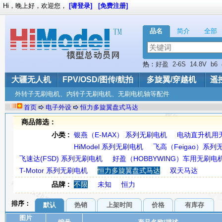
Hi，晚上好，欢迎您，
[请登录]
[免费注册]
品名
简介
全部
热：
好盈
2-6S
14.8V
b6
大疆无人机
FPV/OSD/图传/航拍
多旋翼/穿越机
遥
外转子无刷电机、内转子无刷电机、无刷电机轴等配件
首页
电子外设
恒力多旋翼盘式马达
商品筛选：
小类 :
银燕（E-MAX） 系列无刷电机
电动直升机用
HiModel 系列无刷电机
飞高（Feigao）系列
飞速达(FSD) 系列无刷电机
好盈（HOBBYWING）车用无刷电
T-Motor 系列无刷电机
恒力多旋翼盘式马达
双天马达
品牌 :
不限
未知
恒力
排序：
默认
热销
上架时间
价格
有库存
图片