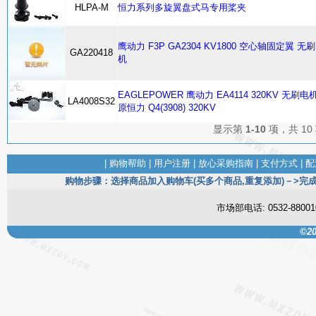
HLPA-M
恒力系列多旋翼盘式马专用桨夹
鹰动力 F3P GA2304 KV1800 空心轴固定翼 无
GA220418
机
EAGLEPOWER 鹰动力 EA4114 320KV 无刷电机
LA4008S32
原恒力 Q4(3908) 320KV
显示第
1-10
项，共 10
|
购物帮助
|
用户注册
|
放心采购指南
|
支付方式
|
配
购物步骤：选择商品加入购物车(买多个商品,重复添加)－>完成
市场部电话: 0532-880
©20