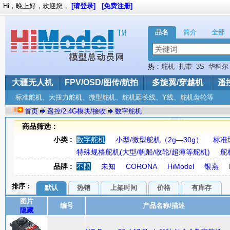
Hi，晚上好，欢迎您，
[请登录]
[免费注册]
品名
简介
全部
热：
舵机
扎带
3S
华科尔
Phantom
起落架
大疆无人机
FPV/OSD/图传/航拍
多旋翼/穿越机
遥
标准舵机、大扭力舵机、微型舵机、舵机延长线、Y线、舵机齿轮等
首页
遥控/2.4G模块/接收
数字舵机
商品筛选：
小类 :
数字舵机
小型/微型舵机（2g—30g）
标准
特殊规格舵机(大型/帆船/收轮/超薄等舵机)
舵
品牌 :
不限
未知
CORONA
HiModel
银燕
排序：
默认
热销
上架时间
价格
有库存
图片
编号
产品名称/描述
隐藏