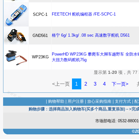
FEETECH 舵机编程器 /FE-SCPC-1
SCPC-1
格宁 6g/ 1.3kg/ .08 sec 高速数字舵机 D561
GND561
PowerHD WP23KG 攀爬车大脚车越野车 全防
WP23KG
大扭力数码舵机75g
显示第
1-20
项，共 77
<上一页
1
2
3
4
下一页>
|
购物帮助
|
用户注册
|
放心采购指南
|
支付方式
|
配
购物步骤：选择商品加入购物车(买多个商品,重复添加)－>完成
市场部电话: 0532-880
©20