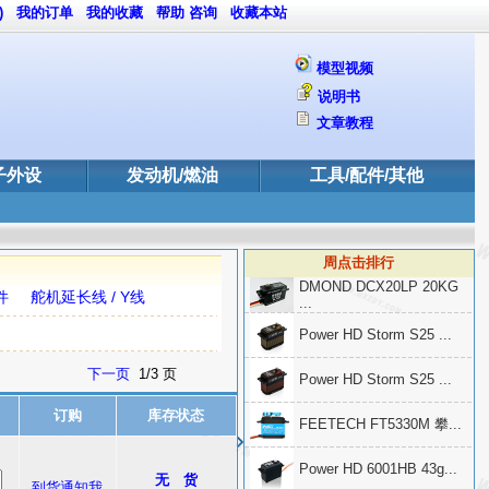
)
我的订单
我的收藏
帮助
咨询
收藏本站
模型视频
说明书
文章教程
子外设
发动机/燃油
工具/配件/其他
周点击排行
DMOND DCX20LP 20KG
件
舵机延长线 / Y线
...
Power HD Storm S25 ...
下一页
1/3 页
Power HD Storm S25 ...
订购
库存状态
FEETECH FT5330M 攀...
Power HD 6001HB 43g...
无 货
到货通知我