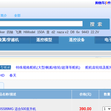
购物车(
0
件
简介
全部
ker
四轴
飞腾
HiModel
150A
显
d2
naza v2
D8
6v
9443
22.2V
旋翼/穿越机
遥控模型
遥控设备
电
准型舵机
特殊规格舵机(大型/帆船/收轮/超薄等舵机)
舵机齿轮组及配
 HD
春天
品名称/描述
价格(元)
数量
390.00
S589MG 适合500直升机