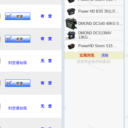
Power HD B3S 30公斤...
有 货
DMOND DCS40 40KG 0....
DMOND DCS1384V
13KG...
有 货
PowerHD Storm S15 ...
近期浏览
清除
无 货
没有符合条件的条目!
到货通知我
.
有 货
无 货
到货通知我