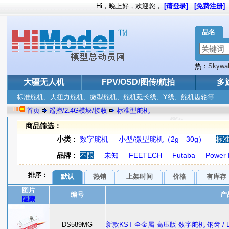
Hi，晚上好，欢迎您，
[请登录]
[免费注册]
品名
热：
Skywal
大疆无人机
FPV/OSD/图传/航拍
多
标准舵机、大扭力舵机、微型舵机、舵机延长线、Y线、舵机齿轮等
首页
遥控/2.4G模块/接收
标准型舵机
商品筛选：
小类 :
数字舵机
小型/微型舵机（2g—30g）
标
品牌 :
不限
未知
FEETECH
Futaba
Power
排序：
默认
热销
上架时间
价格
有库存
图片
编号
产
隐藏
DS589MG
新款KST 全金属 高压版 数字舵机 钢齿 / D