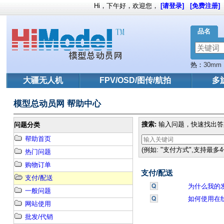
Hi，下午好，欢迎您，
[请登录]
[免费注册]
品名
热：
30mm
大疆无人机
FPV/OSD/图传/航拍
多
模型总动员网 帮助中心
搜索:
输入问题，快速找出答
问题分类
帮助首页
(例如: "支付方式",支持最多
热门问题
购物订单
支付/配送
支付/配送
为什么我的
一般问题
如何使用在
网站使用
批发/代销