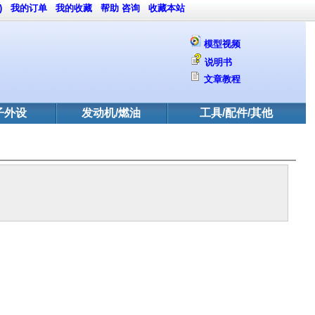
)
我的订单
我的收藏
帮助
咨询
收藏本站
模型视频
说明书
文章教程
子外设
发动机/燃油
工具/配件/其他