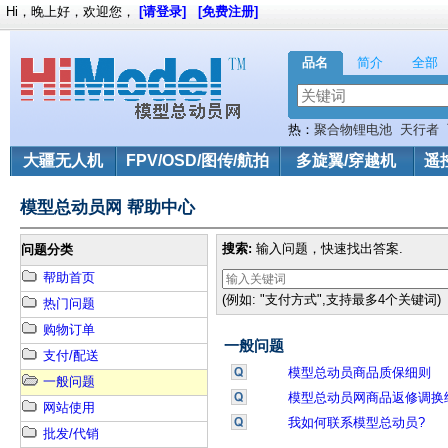
Hi，晚上好，欢迎您，
[请登录]
[免费注册]
品名
简介
全部
热：
聚合物锂电池
天行者
22.2V
大疆无人机
FPV/OSD/图传/航拍
多旋翼/穿越机
遥
模型总动员网 帮助中心
搜索:
输入问题，快速找出答案.
问题分类
帮助首页
(例如: "支付方式",支持最多4个关键词)
热门问题
购物订单
一般问题
支付/配送
模型总动员商品质保细则
一般问题
模型总动员网商品返修调换
网站使用
我如何联系模型总动员?
批发/代销